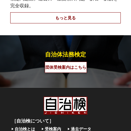
完全収録。
もっと見る
自治体法務検定
団体受検案内はこちら
［自治検について］
自治検とは
受検案内
過去データ