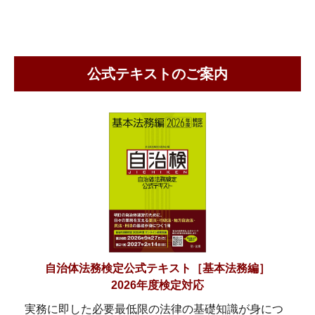
公式テキストのご案内
自治体法務検定公式テキスト［基本法務編］
2026年度検定対応
実務に即した必要最低限の法律の基礎知識が身につ