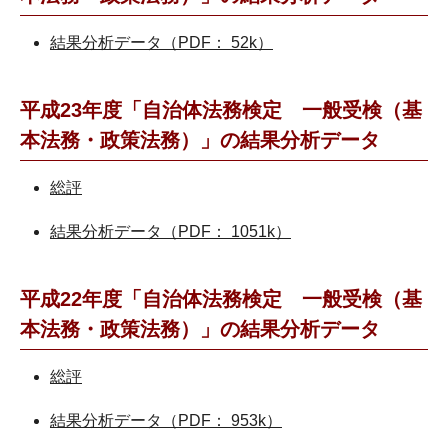
結果分析データ（PDF： 52k）
平成23年度「自治体法務検定 一般受検（基
本法務・政策法務）」の結果分析データ
総評
結果分析データ（PDF： 1051k）
平成22年度「自治体法務検定 一般受検（基
本法務・政策法務）」の結果分析データ
総評
結果分析データ（PDF： 953k）