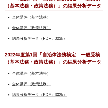
（基本法務・政策法務）」の結果分析データ
全体講評（基本法務）
全体講評（政策法務）
結果分析データ（PDF：303k）
2022年度第1回「自治体法務検定 一般受検
（基本法務・政策法務）」の結果分析データ
全体講評（基本法務）
全体講評（政策法務）
結果分析データ（PDF：302k）