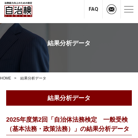
FAQ
結果分析データ
HOME
結果分析データ
結果分析データ
2025年度第2回「自治体法務検定 一般受検
（基本法務・政策法務）」の結果分析データ