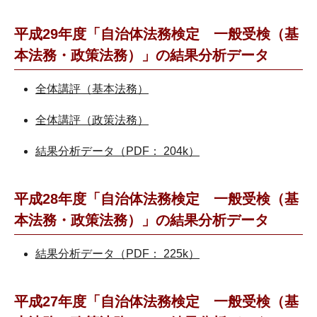
平成29年度「自治体法務検定 一般受検（基
本法務・政策法務）」の結果分析データ
全体講評（基本法務）
全体講評（政策法務）
結果分析データ（PDF： 204k）
平成28年度「自治体法務検定 一般受検（基
本法務・政策法務）」の結果分析データ
結果分析データ（PDF： 225k）
平成27年度「自治体法務検定 一般受検（基