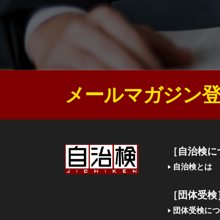
メールマガジン登
［自治検に
自治検とは
［団体受検
団体受検につ