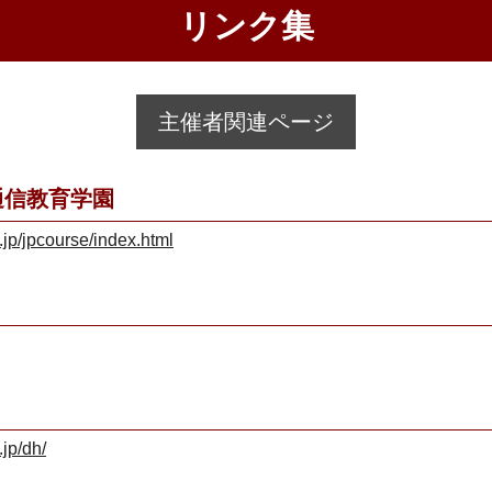
リンク集
主催者関連ページ
通信教育学園
.jp/jpcourse/index.html
.jp/dh/