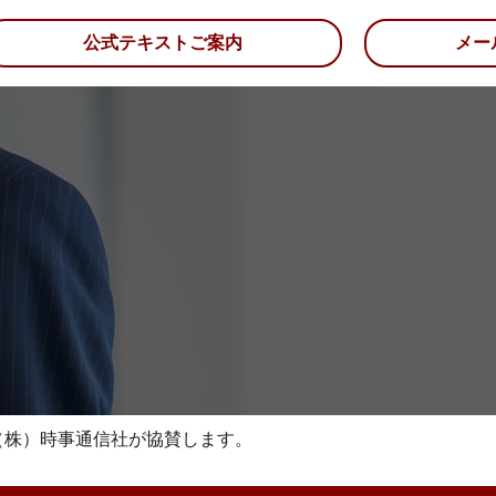
公式テキストご案内
メー
（株）時事通信社が協賛します。