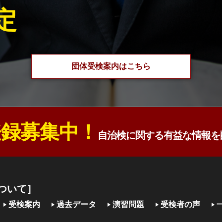
定
団体受検案内はこちら
録募集中！
自治検に関する有益な情報を
ついて］
受検案内
過去データ
演習問題
受検者の声