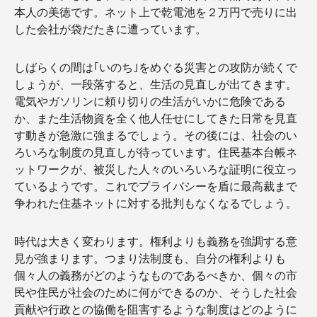
本人の美徳です。ネット上で乾電池を２万円で売りに出
した会社が袋だたきに遭っています。
しばらくの間は｢いのち｣をめぐる災害との攻防が続くで
しょうが、一段落すると、生活の見直しが出てきます。
電気やガソリンに頼り切りの生活がいかに危険である
か、また生活物資を全く他人任せにしてきた日常を見直
す動きが急激に強まるでしょう。その後には、社会のい
ろいろな制度の見直しが待っています。住民基本台帳ネ
ットワークが、被災した人々のいろいろな証明に役立っ
ているようです。これでプライバシーを盾に最高裁まで
争われた住基ネットに対する批判もなくなるでしょう。
時代は大きく変わります。権利よりも義務を強調する意
見が強まります。つまり法制度も、自分の権利よりも
個々人の義務がどのようなものであるべきか、個々の市
民や住民が社会のために何ができるのか、そうした社会
貢献や行政との協働を阻害するような制度はどのように